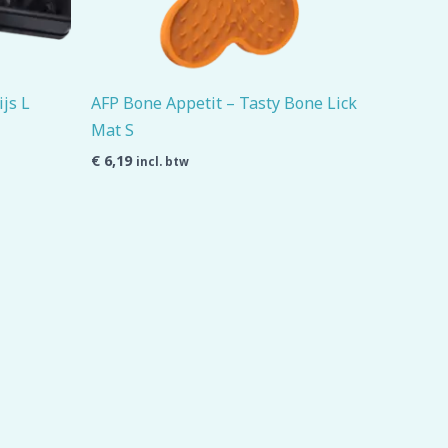
ijs L
AFP Bone Appetit – Tasty Bone Lick
Mat S
€
6,19
incl. btw