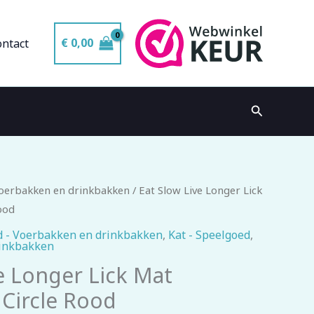
€
0,00
ontact
Zoeken
Voerbakken en drinkbakken
/ Eat Slow Live Longer Lick
ood
 - Voerbakken en drinkbakken
,
Kat - Speelgoed
,
rinkbakken
e Longer Lick Mat
Circle Rood