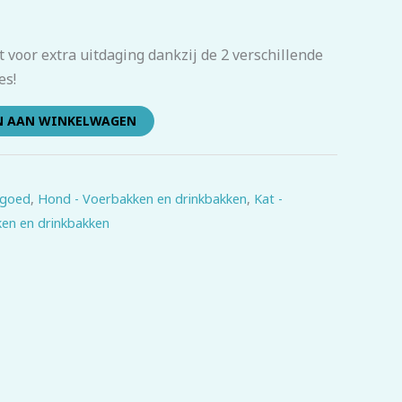
 voor extra uitdaging dankzij de 2 verschillende
es!
N AAN WINKELWAGEN
lgoed
,
Hond - Voerbakken en drinkbakken
,
Kat -
ken en drinkbakken