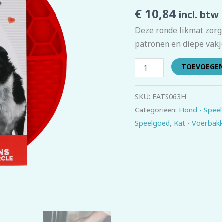
Circle
€
10,84
incl. btw
Rood
Deze ronde likmat zorgt
aantal
patronen en diepe vakj
TOEVOEGE
SKU:
EATS063H
Categorieën:
Hond - Spee
Speelgoed
,
Kat - Voerbak