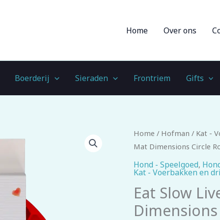
Home
Over ons
C
Boerderij
Sieraden
Frontriem
Gifts
Eat
Home
/
Hofman
/
Kat - 
Slow
Mat Dimensions Circle R
Live
Hond - Speelgoed
,
Hond
Kat - Voerbakken en d
Longer
Lick
Eat Slow Liv
Mat
Dimensions 
Dimensions