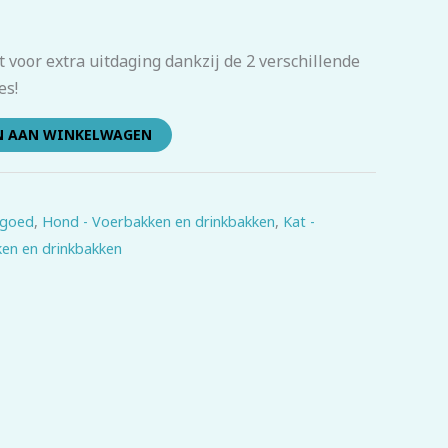
 voor extra uitdaging dankzij de 2 verschillende
es!
N AAN WINKELWAGEN
lgoed
,
Hond - Voerbakken en drinkbakken
,
Kat -
ken en drinkbakken