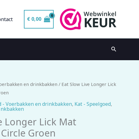
€
0,00
ontact
Zoeken
Voerbakken en drinkbakken
/ Eat Slow Live Longer Lick
roen
 - Voerbakken en drinkbakken
,
Kat - Speelgoed
,
rinkbakken
e Longer Lick Mat
Circle Groen