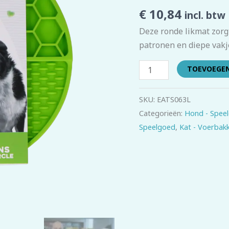
Circle
€
10,84
incl. btw
Groen
Deze ronde likmat zorgt
aantal
patronen en diepe vakj
TOEVOEGE
SKU:
EATS063L
Categorieën:
Hond - Spee
Speelgoed
,
Kat - Voerbak