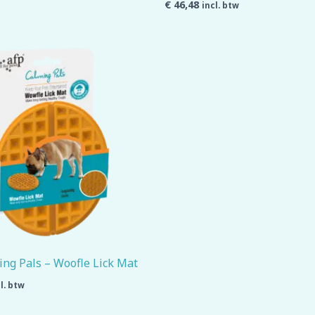
€
46,48
incl. btw
ng Pals – Woofle Lick Mat
l. btw