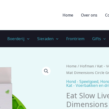
Home
Over ons
C
Boerderij
Sieraden
Frontriem
Gifts
Eat
Home
/
Hofman
/
Kat - 
Slow
Mat Dimensions Circle G
Live
Hond - Speelgoed
,
Hond
Kat - Voerbakken en d
Longer
Lick
Eat Slow Liv
Mat
Dimensions 
Dimensions