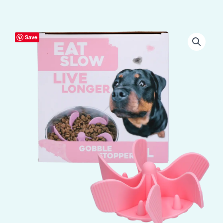
Eat
Save
Slow
Live
Longer
Gobble
Stopper
Roze
L
aantal