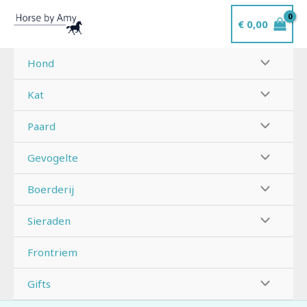
Ga
€
0,00
naar
de
inhoud
Hond
Kat
Paard
Gevogelte
Boerderij
Sieraden
Frontriem
Gifts