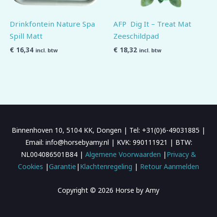
Drinkfontein Nature Spa
AFP Dig It – Treat Mat
Spill Matt
Zeeschildpad
€
16,34
€
18,32
incl. btw
incl. btw
Binnenhoven 10, 5104 KK, Dongen | Tel: +31(0)6-49031885 |
Email: info@horsebyamy.nl | KVK: 990111921 | BTW:
NL004086501B84 |
Algemene Voorwaarden
|
Privacy &
Cookies
|
Garantie
|
Klachtenregeling
|
Retour Aanmelden
Copyright © 2026 Horse by Amy