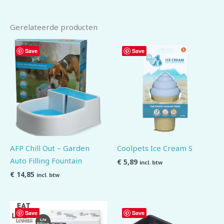
Gerelateerde producten
Save
Save
AFP Chill Out – Garden
Coolpets Ice Cream S
Auto Filling Fountain
€
5,89
incl. btw
€
14,85
incl. btw
Save
Save