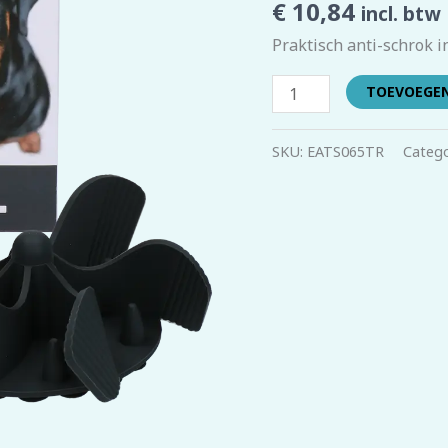
€
10,84
incl. btw
L
aantal
Praktisch anti-schrok i
TOEVOEGE
SKU:
EATS065TR
Catego