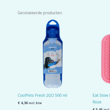
Gerelateerde producten
CoolPets Fresh 2GO 500 ml
Eat Slow 
Roze
€
4,36
incl. btw
€
5,45
incl