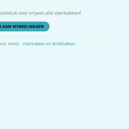
nzetstuk voor vrijwel alle voerbakken!
N AAN WINKELWAGEN
rie:
Hond - Voerbakken en drinkbakken