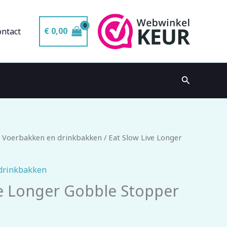
€
0,00
ontact
Zoeken
 Voerbakken en drinkbakken
/ Eat Slow Live Longer
drinkbakken
ve Longer Gobble Stopper