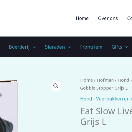
Home
Over ons
C
Boerderij
Sieraden
Frontriem
Gifts
Eat
Home
/
Hofman
/
Hond -
Slow
Gobble Stopper Grijs L
Live
Hond - Voerbakken en 
Longer
Eat Slow Li
Gobble
Grijs L
Stopper
Grijs