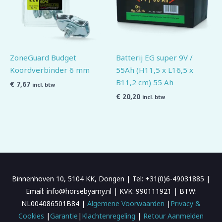
ZoneGuard Budget
Batterij EG super 9V /
Koordverbinder 6 mm
55Ah (H11,5 x L16,5 x
B11,2 cm) 55 Ah
€
7,67
incl. btw
€
20,20
incl. btw
Binnenhoven 10, 5104 KK, Dongen | Tel: +31(0)6-49031885 |
Email: info@horsebyamy.nl | KVK: 990111921 | BTW:
NL004086501B84 |
Algemene Voorwaarden
|
Privacy &
Cookies
|
Garantie
|
Klachtenregeling
|
Retour Aanmelden