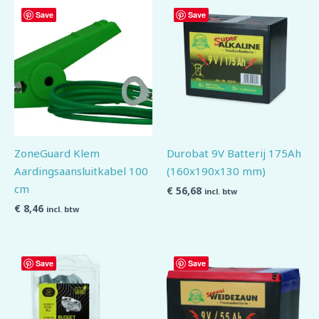
Save
Save
ZoneGuard Klem
Durobat 9V Batterij 175Ah
Aardingsaansluitkabel 100
(160x190x130 mm)
cm
€
56,68
incl. btw
€
8,46
incl. btw
Save
Save