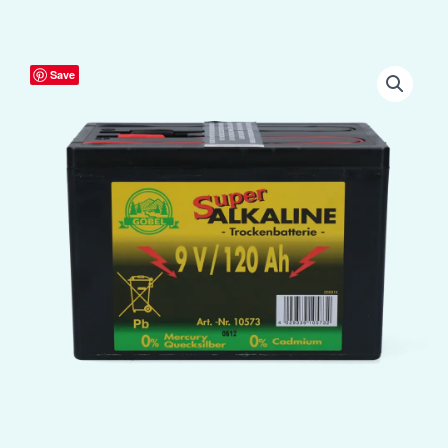
Durobat
Save
9V
Batterij
120Ah
(114x166x122
mm)
aantal