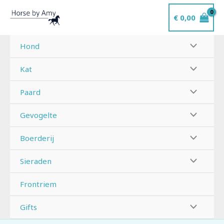
Ga
€
0,00
naar
de
inhoud
Hond
Kat
Paard
Gevogelte
Boerderij
Sieraden
Frontriem
Gifts