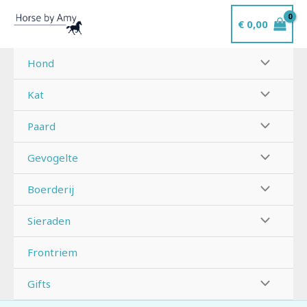
Ga
€
0,00
naar
de
inhoud
Hond
Kat
Paard
Gevogelte
Boerderij
Sieraden
Frontriem
Gifts