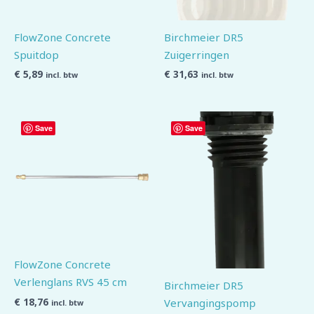
FlowZone Concrete
Birchmeier DR5
Spuitdop
Zuigerringen
€
5,89
€
31,63
incl. btw
incl. btw
Save
Save
FlowZone Concrete
Verlenglans RVS 45 cm
Birchmeier DR5
€
18,76
Vervangingspomp
incl. btw