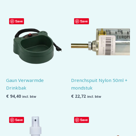
Save
Save
Gaun Verwarmde
Drenchspuit Nylon 50ml +
Drinkbak
mondstuk
€
94,40
€
22,72
incl. btw
incl. btw
Save
Save