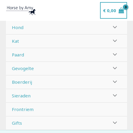
Ga
€
0,00
naar
de
inhoud
Hond
Kat
Paard
Gevogelte
Boerderij
Sieraden
Frontriem
Gifts