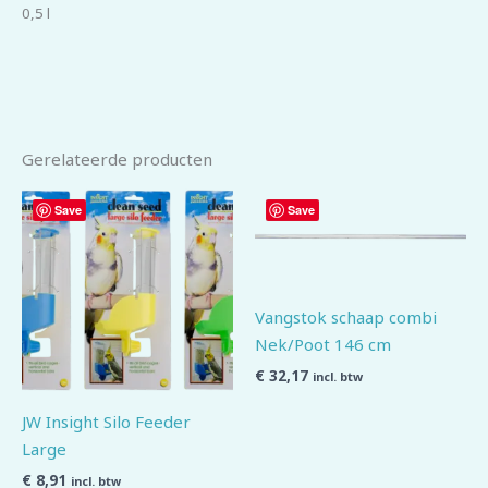
0,5 l
Gerelateerde producten
Save
Save
Vangstok schaap combi
Nek/Poot 146 cm
€
32,17
incl. btw
JW Insight Silo Feeder
Large
€
8,91
incl. btw