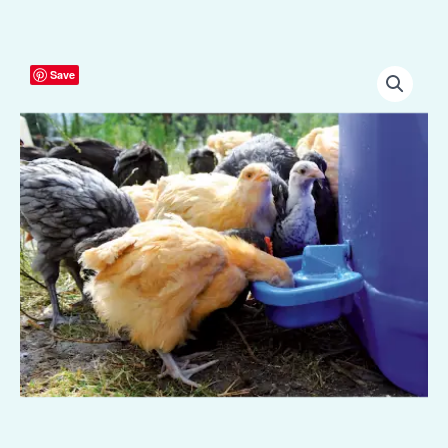
Drinkkom
Save
pluimvee
voor
zelfmontage
aantal