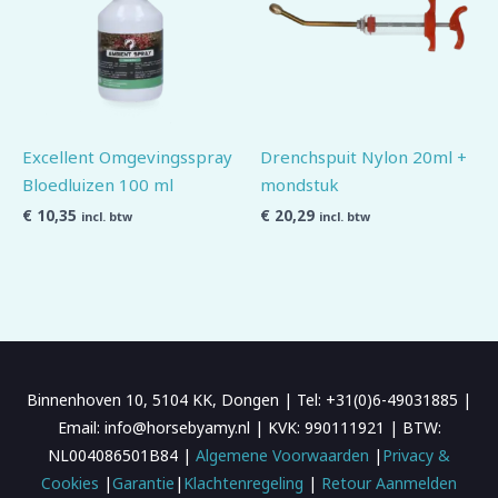
Excellent Omgevingsspray
Drenchspuit Nylon 20ml +
Bloedluizen 100 ml
mondstuk
€
10,35
€
20,29
incl. btw
incl. btw
Binnenhoven 10, 5104 KK, Dongen | Tel: +31(0)6-49031885 |
Email: info@horsebyamy.nl | KVK: 990111921 | BTW:
NL004086501B84 |
Algemene Voorwaarden
|
Privacy &
Cookies
|
Garantie
|
Klachtenregeling
|
Retour Aanmelden