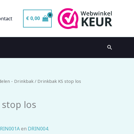
€
0,00
ontact
Zoeken
elen - Drinkbak
/ Drinkbak KS stop los
 stop los
RIN001A
en
DRIN004
.