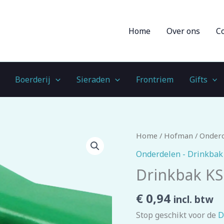
Home
Over ons
C
Boerderij
Sieraden
Frontriem
Gifts
Drinkbak
Home
/
Hofman
/
Onderd
KS
Onderdelen - Drinkbak
stop
Drinkbak KS
los
aantal
€
0,94
incl. btw
Stop geschikt voor de
D