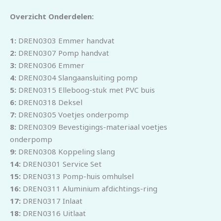
Overzicht Onderdelen:
1:
DREN0303 Emmer handvat
2:
DREN0307 Pomp handvat
3:
DREN0306 Emmer
4:
DREN0304 Slangaansluiting pomp
5:
DREN0315 Elleboog-stuk met PVC buis
6:
DREN0318 Deksel
7:
DREN0305 Voetjes onderpomp
8:
DREN0309 Bevestigings-materiaal voetjes
onderpomp
9:
DREN0308 Koppeling slang
14:
DREN0301 Service Set
15:
DREN0313 Pomp-huis omhulsel
16:
DREN0311 Aluminium afdichtings-ring
17:
DREN0317 Inlaat
18:
DREN0316 Uitlaat