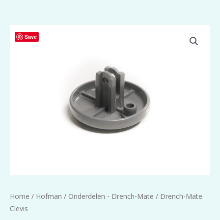
Drench-
Save
Mate
Clevis
aantal
Home
/
Hofman
/
Onderdelen - Drench-Mate
/ Drench-Mate
Clevis