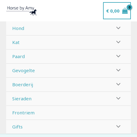
Ga
€
0,00
naar
de
inhoud
Hond
Kat
Paard
Gevogelte
Boerderij
Sieraden
Frontriem
Gifts