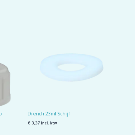
p
Drench 23ml Schijf
€
3,37
incl. btw