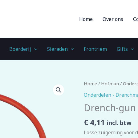
Home
Over ons
C
Boerderij
Sieraden
Frontriem
Gifts
Drench-
Home
/
Hofman
/
Onderd
gun
Onderdelen - Drenchma
Zuigerring
Drench-gun 
aantal
€
4,11
incl. btw
Losse zuigerring voor 