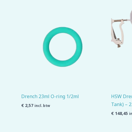
Drench 23ml O-ring 1/2ml
HSW Drenc
Tank) – 2
€
2,57
incl. btw
€
148,45
i