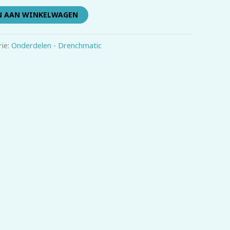
N AAN WINKELWAGEN
rie:
Onderdelen - Drenchmatic