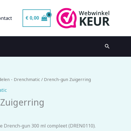
€
0,00
ontact
Zoeken
elen - Drenchmatic
/ Drench-gun Zuigerring
tic
Zuigerring
de
Drench-gun 300 ml compleet
(DREN0110).