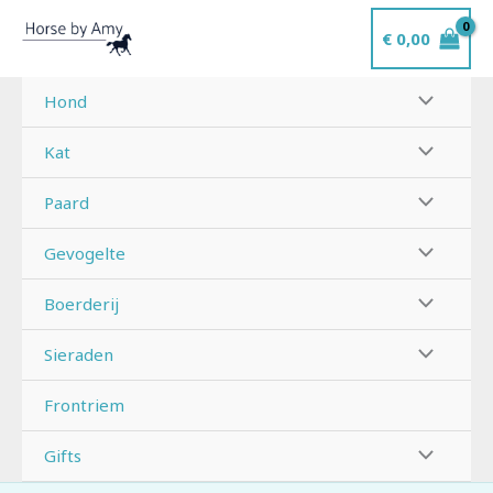
Ga
€
0,00
naar
de
inhoud
Hond
Kat
Paard
Gevogelte
Boerderij
Sieraden
Frontriem
Gifts