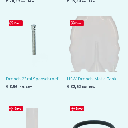
€
20,39
€
15,30
incl. btw
incl. btw
Save
Save
Drench 23ml Spanschroef
HSW Drench-Matic Tank
€
8,96
€
32,62
incl. btw
incl. btw
Save
Save