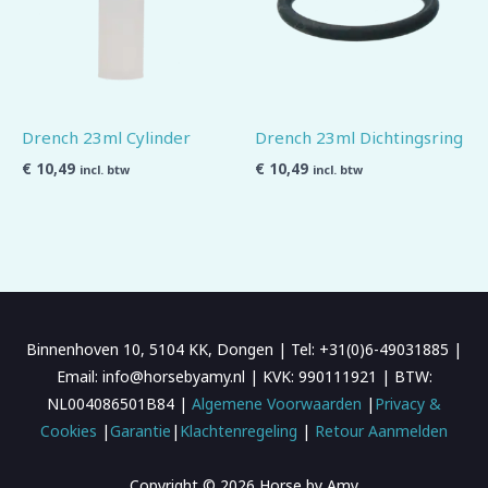
Drench 23ml Cylinder
Drench 23ml Dichtingsring
€
10,49
€
10,49
incl. btw
incl. btw
Binnenhoven 10, 5104 KK, Dongen | Tel: +31(0)6-49031885 |
Email: info@horsebyamy.nl | KVK: 990111921 | BTW:
NL004086501B84 |
Algemene Voorwaarden
|
Privacy &
Cookies
|
Garantie
|
Klachtenregeling
|
Retour Aanmelden
Copyright © 2026 Horse by Amy