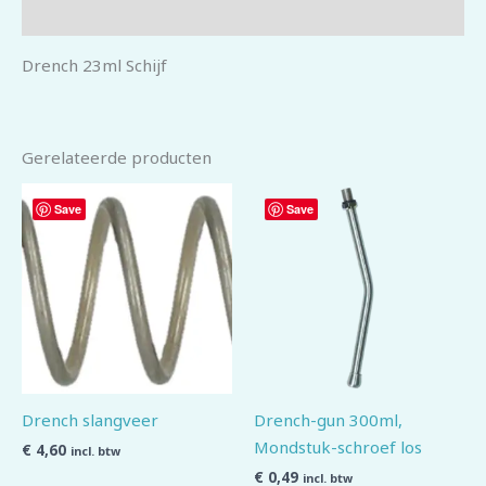
Beoordelingen (0)
Drench 23ml Schijf
Gerelateerde producten
Save
Save
Drench slangveer
Drench-gun 300ml,
Mondstuk-schroef los
€
4,60
incl. btw
€
0,49
incl. btw