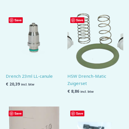
Save
Save
Drench 23ml LL-canule
HSW Drench-Matic
Zuigerset
€
20,39
incl. btw
€
8,86
incl. btw
Save
Save