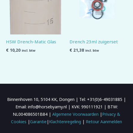
HSW Drench-Matic Glas
Drench 23ml zuigerset
€
10,20
€
21,38
incl. btw
incl. btw
Binnenhoven 10, 5104 KK, Dongen | Tel: +31(0)6-49031885 |
Email: info@horsebyamy.nl | KVK: 990111921 | BTW:
NL004086501B84 |
Algemene Voorwaarden
|
Privacy &
Cookies
|
Garantie
|
Klachtenregeling
|
Retour Aanmelden