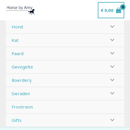
Ga
€
0,00
naar
de
inhoud
Hond
Kat
Paard
Gevogelte
Boerderij
Sieraden
Frontriem
Gifts