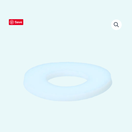
Drench
Save
23ml
Schijf
aantal