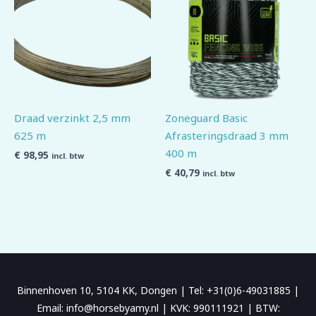
Draad verzinkt 2,5 mm
Zoneguard Basic
625 m
Afrasteringsdraad 3 mm
400 m
€
98,95
incl. btw
€
40,79
incl. btw
Binnenhoven 10, 5104 KK, Dongen | Tel: +31(0)6-49031885 |
Email: info@horsebyamy.nl | KVK: 990111921 | BTW: