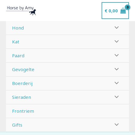
Ga
€
0,00
naar
de
inhoud
Hond
Kat
Paard
Gevogelte
Boerderij
Sieraden
Frontriem
Gifts