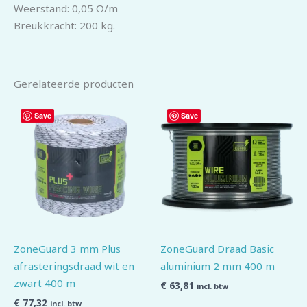
Weerstand: 0,05 Ω/m
Breukkracht: 200 kg.
Gerelateerde producten
Save
Save
ZoneGuard 3 mm Plus
ZoneGuard Draad Basic
afrasteringsdraad wit en
aluminium 2 mm 400 m
zwart 400 m
€
63,81
incl. btw
€
77,32
incl. btw