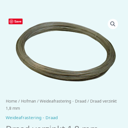
Draad
Save
verzinkt
1,8
mm
aantal
Home
/
Hofman
/
Weideafrastering - Draad
/ Draad verzinkt
1,8 mm
Weideafrastering - Draad