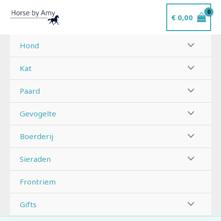
Ga
€
0,00
naar
de
inhoud
Hond
Kat
Paard
Gevogelte
Boerderij
Sieraden
Frontriem
Gifts