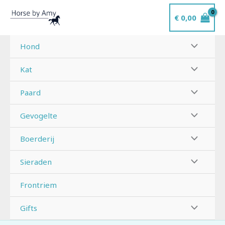
Ga
€
0,00
naar
de
inhoud
Hond
Kat
Paard
Gevogelte
Boerderij
Sieraden
Frontriem
Gifts