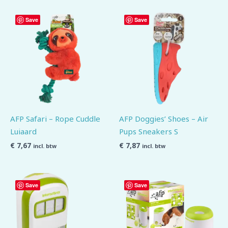
Save
Save
AFP Safari – Rope Cuddle
AFP Doggies’ Shoes – Air
Luiaard
Pups Sneakers S
€
7,67
€
7,87
incl. btw
incl. btw
Save
Save