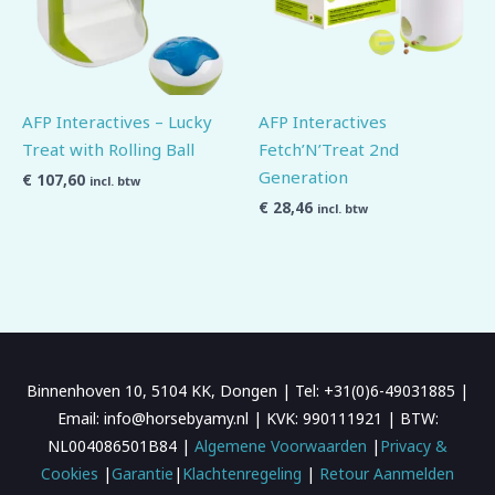
AFP Interactives – Lucky
AFP Interactives
Treat with Rolling Ball
Fetch’N’Treat 2nd
Generation
€
107,60
incl. btw
€
28,46
incl. btw
Binnenhoven 10, 5104 KK, Dongen | Tel: +31(0)6-49031885 |
Email: info@horsebyamy.nl | KVK: 990111921 | BTW:
NL004086501B84 |
Algemene Voorwaarden
|
Privacy &
Cookies
|
Garantie
|
Klachtenregeling
|
Retour Aanmelden