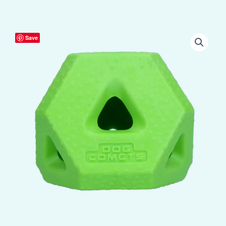
Dog
Save
Comets
Treat
Lock
Cube
Groen
aantal