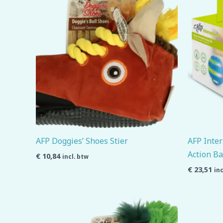
AFP Doggies’ Shoes Stier
AFP Inter
Action Ba
€
10,84
incl. btw
€
23,51
inc