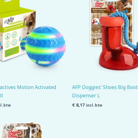
actives Motion Activated
AFP Doggies’ Shoes Big Boot
ll
Dispenser L
€
8,17
l. btw
incl. btw