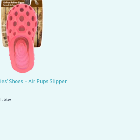
es’ Shoes – Air Pups Slipper
l. btw