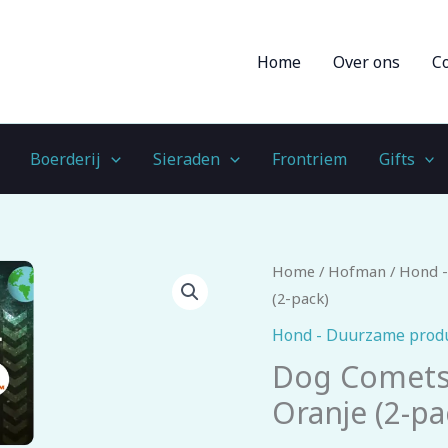
Home
Over ons
C
Boerderij
Sieraden
Frontriem
Gifts
Dog
Home
/
Hofman
/
Hond -
Comets
(2-pack)
Tennisbal
Hond - Duurzame prod
Starlight
Dog Comets 
L
Oranje (2-pa
Oranje
(2-