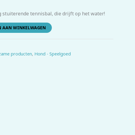
 stuiterende tennisbal, die drijft op het water!
N AAN WINKELWAGEN
zame producten
,
Hond - Speelgoed