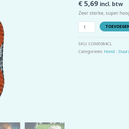
€
5,69
incl. btw
pack)
aantal
Zeer sterke, super hoog
TOEVOEGE
SKU:
COME084CL
Categorieën:
Hond - Duur