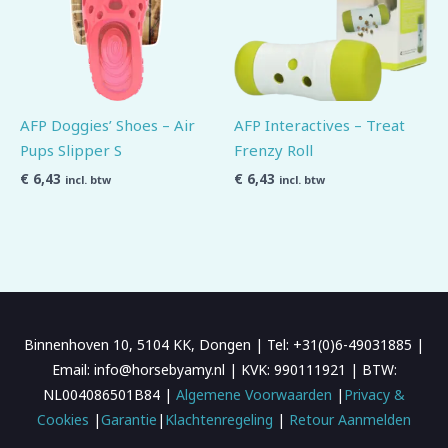
AFP Doggies’ Shoes – Air
AFP Interactives – Treat
Pups Slipper S
Frenzy Roll
€
6,43
€
6,43
incl. btw
incl. btw
Binnenhoven 10, 5104 KK, Dongen | Tel: +31(0)6-49031885 |
Email: info@horsebyamy.nl | KVK: 990111921 | BTW:
NL004086501B84 |
Algemene Voorwaarden
|
Privacy &
Cookies
|
Garantie
|
Klachtenregeling
|
Retour Aanmelden