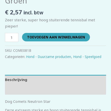
Groen
€
2,57
incl. btw
Zeer sterke, super hoog stuiterende tennisbal met
pieper!
TOEVOEGEN AAN WINKELWAGEN
SKU:
COME081B
Categorieën:
Hond - Duurzame producten
,
Hond - Speelgoed
Beschrijving
Beoordelingen (0)
Dog Comets Neutron Star
Deze extreem sterke en hoog stuiterende tennisbal is