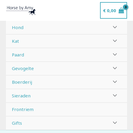
Ga
€
0,00
naar
de
inhoud
Hond
Kat
Paard
Gevogelte
Boerderij
Sieraden
Frontriem
Gifts