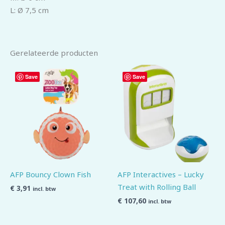
L:
Ø 7,5 cm
Gerelateerde producten
Save
Save
AFP Bouncy Clown Fish
AFP Interactives – Lucky
Treat with Rolling Ball
€
3,91
incl. btw
€
107,60
incl. btw