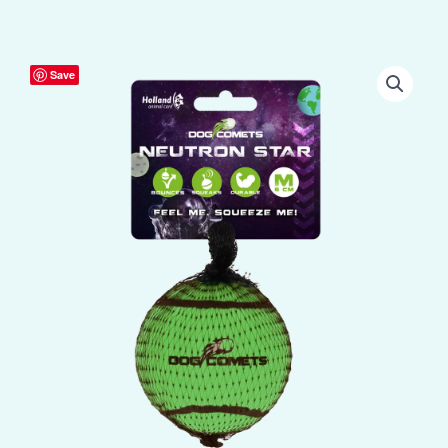
Dog
Save
Comets
Tennisbal
Met
Pieper
Neutron
Star
M
Groen
aantal