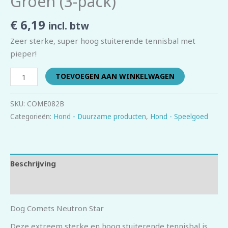
Groen (3-pack)
€
6,19
incl. btw
Zeer sterke, super hoog stuiterende tennisbal met
pieper!
TOEVOEGEN AAN WINKELWAGEN
SKU:
COME082B
Categorieën:
Hond - Duurzame producten
,
Hond - Speelgoed
Beschrijving
Beoordelingen (0)
Dog Comets Neutron Star
Deze extreem sterke en hoog stuiterende tennisbal is