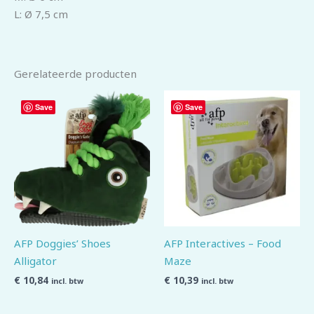
L:
Ø 7,5 cm
Gerelateerde producten
Save
Save
AFP Doggies’ Shoes
AFP Interactives – Food
Alligator
Maze
€
10,84
€
10,39
incl. btw
incl. btw