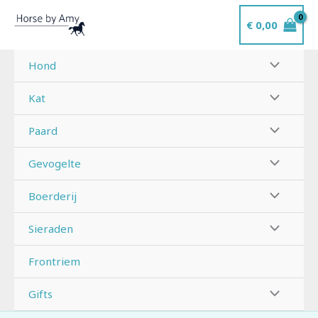
Ga
€
0,00
naar
de
inhoud
Hond
Kat
Paard
Gevogelte
Boerderij
Sieraden
Frontriem
Gifts