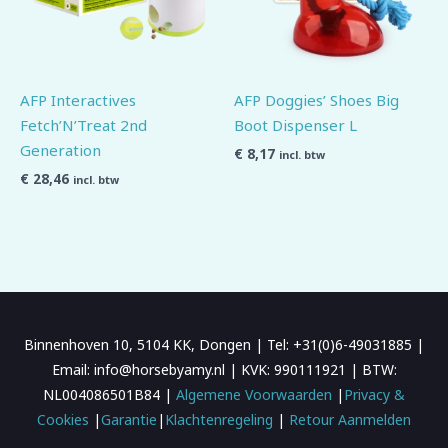
AFP Interactives
AFP Doggies’ Shoes Big
Fetch’N’Treat 2nd
Boot Dispenser L
Generation
€
8,17
incl. btw
€
28,46
incl. btw
Binnenhoven 10, 5104 KK, Dongen | Tel: +31(0)6-49031885 |
Email: info@horsebyamy.nl | KVK: 990111921 | BTW:
NL004086501B84 |
Algemene Voorwaarden
|
Privacy &
Cookies
|
Garantie
|
Klachtenregeling
|
Retour Aanmelden