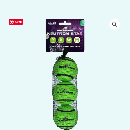
Dog
Save
Comets
Tennisbal
Met
Pieper
Neutron
Star
M
Groen
(3-
pack)
aantal