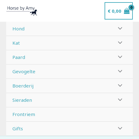
Ga
€
0,00
naar
de
inhoud
Hond
Kat
Paard
Gevogelte
Boerderij
Sieraden
Frontriem
Gifts