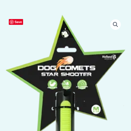
Dog
Save
Comets
Star
Launcher
Groen
aantal