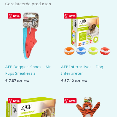
Gerelateerde producten
Save
Save
AFP Doggies’ Shoes – Air
AFP Interactives – Dog
Pups Sneakers S
Interpreter
€
7,87
€
57,12
incl. btw
incl. btw
Save
Save