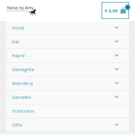
Ga
€
0,00
naar
de
inhoud
Hond
Kat
Paard
Gevogelte
Boerderij
Sieraden
Frontriem
Gifts