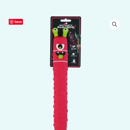
Dog
Save
Comets
Latex
Invaders
Roze
L
aantal