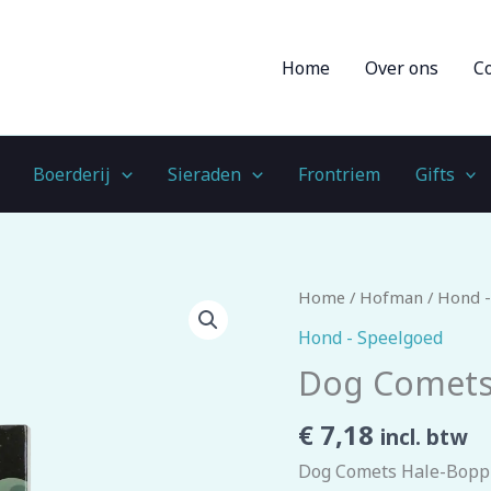
Home
Over ons
C
Boerderij
Sieraden
Frontriem
Gifts
Dog
Home
/
Hofman
/
Hond -
Comets
Hond - Speelgoed
Halley
Dog Comets
Met
Touw
€
7,18
incl. btw
Roze
Dog Comets Hale-Bopp
aantal