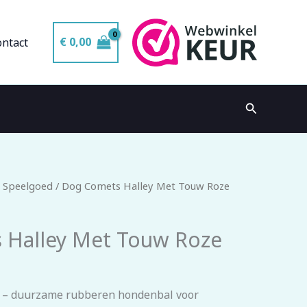
€
0,00
ontact
Zoeken
 Speelgoed
/ Dog Comets Halley Met Touw Roze
 Halley Met Touw Roze
 – duurzame rubberen hondenbal voor