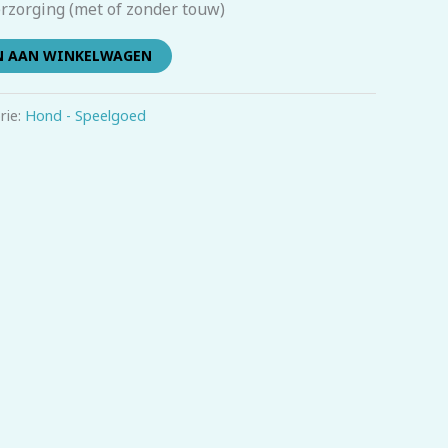
rzorging (met of zonder touw)
N AAN WINKELWAGEN
rie:
Hond - Speelgoed