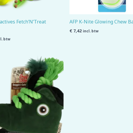
actives Fetch’N’Treat
AFP K-Nite Glowing Chew Ba
€
7,42
incl. btw
l. btw