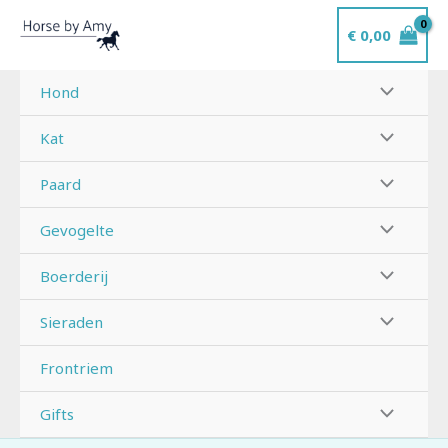
Ga
€
0,00
naar
de
inhoud
Hond
Kat
Paard
Gevogelte
Boerderij
Sieraden
Frontriem
Gifts