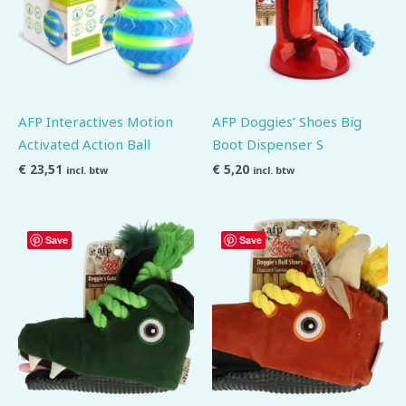
AFP Interactives Motion
AFP Doggies’ Shoes Big
Activated Action Ball
Boot Dispenser S
€
23,51
€
5,20
incl. btw
incl. btw
Save
Save