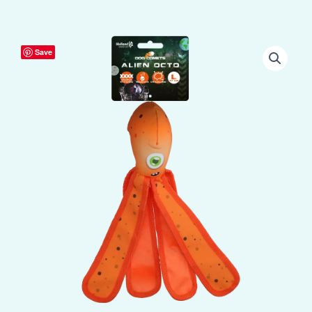
Dog
Save
Comets
Alien
Octo
L
Oranje
aantal