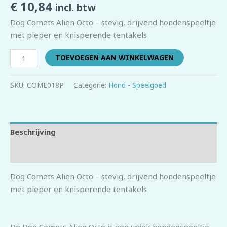
€
10,84
incl. btw
Dog Comets Alien Octo – stevig, drijvend hondenspeeltje
met pieper en knisperende tentakels
TOEVOEGEN AAN WINKELWAGEN
SKU:
COME018P
Categorie:
Hond - Speelgoed
Beschrijving
Beoordelingen (0)
Dog Comets Alien Octo – stevig, drijvend hondenspeeltje
met pieper en knisperende tentakels
De Dog Comets Alien Octo is een uniek hondenspeeltje