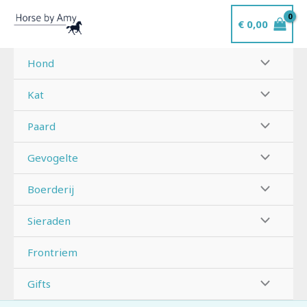
Ga
€
0,00
naar
de
inhoud
Hond
Kat
Paard
Gevogelte
Boerderij
Sieraden
Frontriem
Gifts