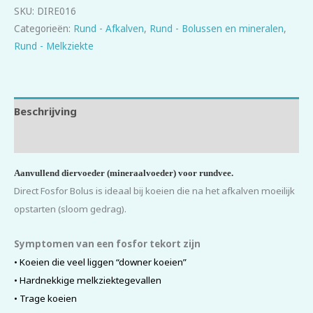
SKU:
DIRE016
Categorieën:
Rund - Afkalven
,
Rund - Bolussen en mineralen
,
Rund - Melkziekte
Beschrijving
Beoordelingen (0)
Aanvullend diervoeder (mineraalvoeder) voor rundvee.
Direct Fosfor Bolus is ideaal bij koeien die na het afkalven moeilijk
opstarten (sloom gedrag).
Symptomen van een fosfor tekort zijn
• Koeien die veel liggen “downer koeien”
• Hardnekkige melkziektegevallen
• Trage koeien