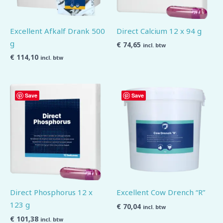
Excellent Afkalf Drank 500
Direct Calcium 12 x 94 g
g
€
74,65
incl. btw
€
114,10
incl. btw
Save
Save
Direct Phosphorus 12 x
Excellent Cow Drench “R”
123 g
€
70,04
incl. btw
€
101,38
incl. btw