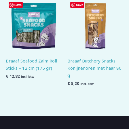
Save
Save
Braaaf Seafood Zalm Roll
Braaaf Butchery Snacks
Sticks – 12 cm (175 gr)
Konijnenoren met haar 80
g
€
12,82
incl. btw
€
5,20
incl. btw