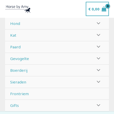
Ga
€
0,00
naar
de
inhoud
Hond
Kat
Paard
Gevogelte
Boerderij
Sieraden
Frontriem
Gifts