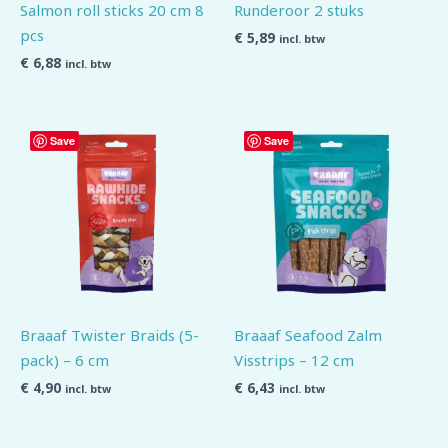
Salmon roll sticks 20 cm 8
Runderoor 2 stuks
pcs
€
5,89
incl. btw
€
6,88
incl. btw
Save
Save
Braaaf Twister Braids (5-
Braaaf Seafood Zalm
pack) – 6 cm
Visstrips – 12 cm
€
4,90
€
6,43
incl. btw
incl. btw