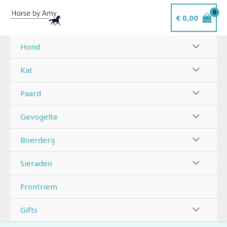
Ga
€
0,00
naar
de
inhoud
Hond
Kat
Paard
Gevogelte
Boerderij
Sieraden
Frontriem
Gifts