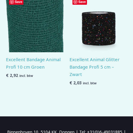
Save
Save
Excellent Bandage Animal
Excellent Animal Glitter
Profi 10 cm Groen
Bandage Profi 5 cm –
Zwart
€
2,92
incl. btw
€
2,03
incl. btw
Binnenhoven 10, 5104 KK, Dongen | Tel: +31(0)6-49031885 |