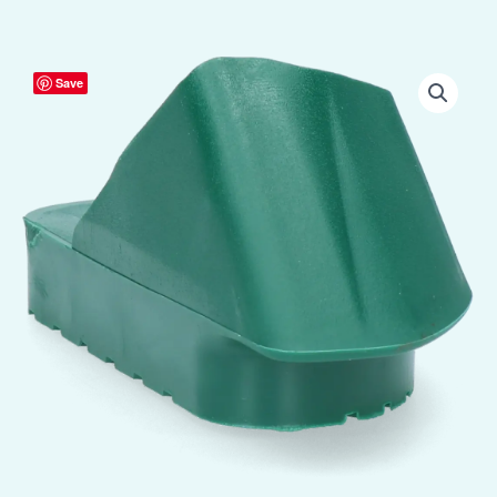
Demotec
Save
Easy
Bloc
Schoen
links
aantal