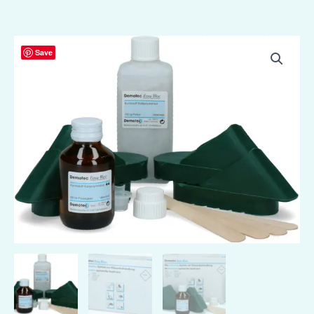
Demotec
Save
Easy
Bloc
4
Behandelingen
aantal