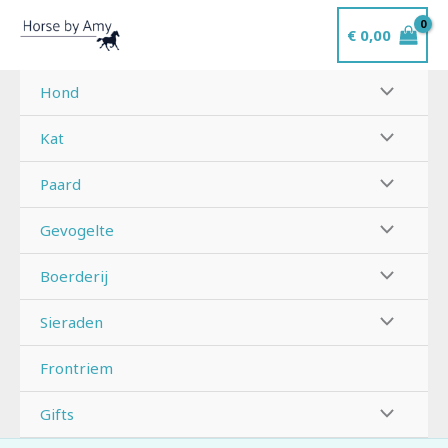
Ga
€
0,00
naar
de
inhoud
Hond
Kat
Paard
Gevogelte
Boerderij
Sieraden
Frontriem
Gifts