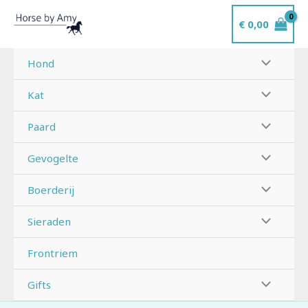
Ga
€
0,00
naar
de
inhoud
Hond
Kat
Paard
Gevogelte
Boerderij
Sieraden
Frontriem
Gifts