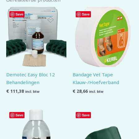
Save
Save
Demotec Easy Bloc 12
Bandage Vet Tape
Behandelingen
Klauw-/Hoefverband
€
111,38
€
28,66
incl. btw
incl. btw
Save
Save