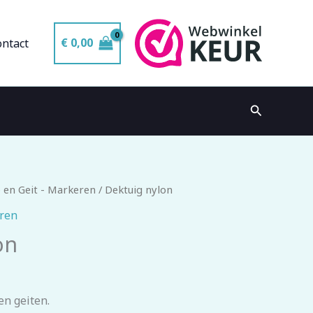
€
0,00
ontact
Zoeken
 en Geit - Markeren
/ Dektuig nylon
eren
on
en geiten.