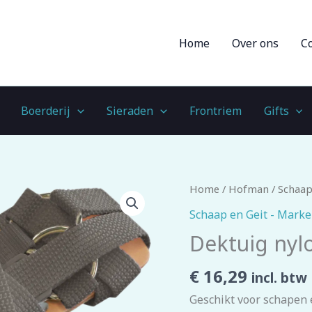
Home
Over ons
C
Boerderij
Sieraden
Frontriem
Gifts
Dektuig
Home
/
Hofman
/
Schaap
nylon
Schaap en Geit - Mark
aantal
Dektuig nyl
€
16,29
incl. btw
Geschikt voor schapen 