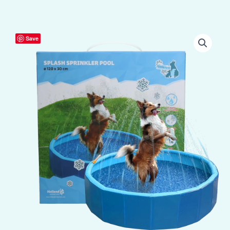
Coolpets
Save
Splash
Sprinkler
Pool
aantal