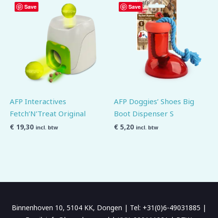
Save
Save
AFP Interactives
AFP Doggies’ Shoes Big
Fetch’N’Treat Original
Boot Dispenser S
€
19,30
€
5,20
incl. btw
incl. btw
Binnenhoven 10, 5104 KK, Dongen | Tel: +31(0)6-49031885 |