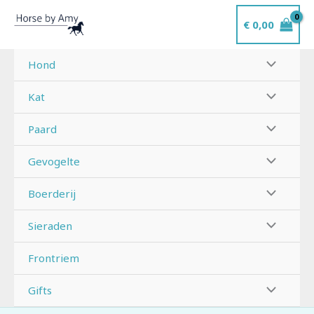
Ga
€
0,00
naar
de
inhoud
Hond
Kat
Paard
Gevogelte
Boerderij
Sieraden
Frontriem
Gifts