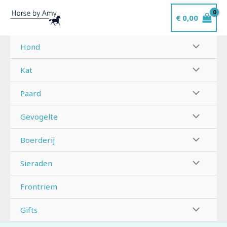
Ga
€
0,00
naar
de
inhoud
Hond
Kat
Paard
Gevogelte
Boerderij
Sieraden
Frontriem
Gifts