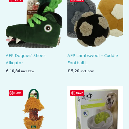
AFP Doggies’ Shoes
AFP Lambswool – Cuddle
Alligator
Football L
€
10,84
€
5,20
incl. btw
incl. btw
Save
Save