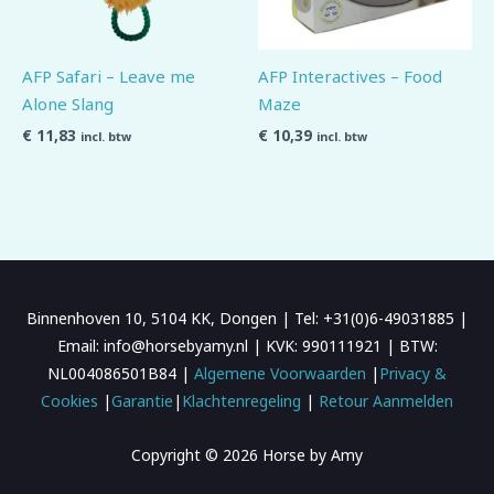
AFP Safari – Leave me
AFP Interactives – Food
Alone Slang
Maze
€
11,83
€
10,39
incl. btw
incl. btw
Binnenhoven 10, 5104 KK, Dongen | Tel: +31(0)6-49031885 |
Email: info@horsebyamy.nl | KVK: 990111921 | BTW:
NL004086501B84 |
Algemene Voorwaarden
|
Privacy &
Cookies
|
Garantie
|
Klachtenregeling
|
Retour Aanmelden
Copyright © 2026 Horse by Amy