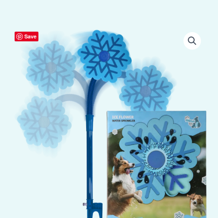
CoolPets
Save
Ice
Flower
aantal