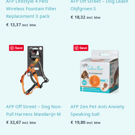
AFP Lifestyle 4 Pets
AFP Off Street – Dog Leash
Wireless Fountain Filter
Olijfgroen S
Replacement 3 pack
€
18,32
incl. btw
€
13,37
incl. btw
Save
Save
AFP Off Street – Dog Non-
AFP Zen Pet-Anti Anxiety
Pull Harness Mandarijn M
Speaking ball
€
32,67
€
19,80
incl. btw
incl. btw