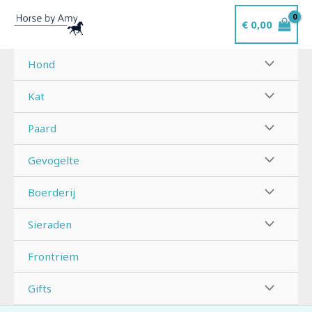
Ga
€
0,00
naar
de
inhoud
Hond
Kat
Paard
Gevogelte
Boerderij
Sieraden
Frontriem
Gifts