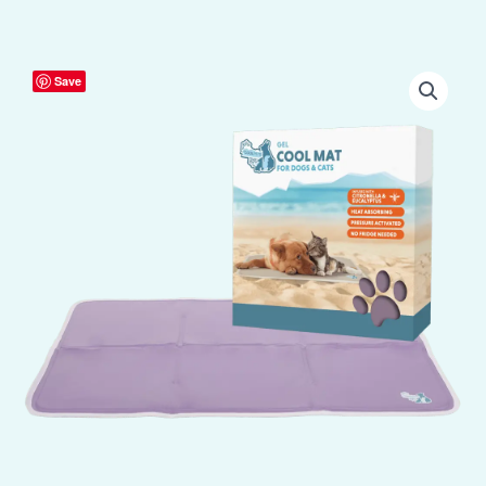
Coolpets
Save
Gel
Cooling
Mat
Lila
M
aantal