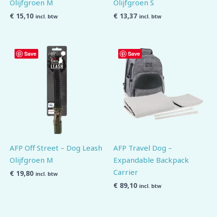
Olijfgroen M
Olijfgroen S
€
15,10
€
13,37
incl. btw
incl. btw
Save
Save
AFP Off Street – Dog Leash
AFP Travel Dog –
Olijfgroen M
Expandable Backpack
Carrier
€
19,80
incl. btw
€
89,10
incl. btw