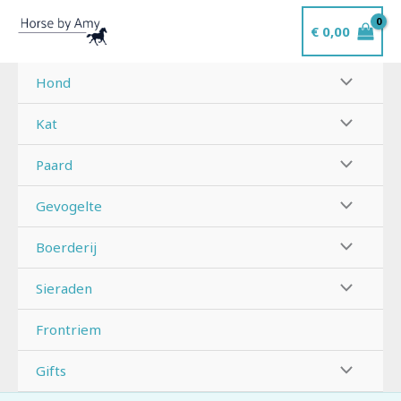
Ga
€
0,00
naar
de
inhoud
Hond
Kat
Paard
Gevogelte
Boerderij
Sieraden
Frontriem
Gifts