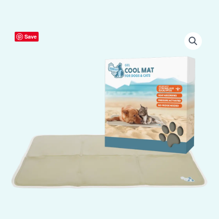
Coolpets
Save
Gel
Cooling
Mat
Beige
M
aantal