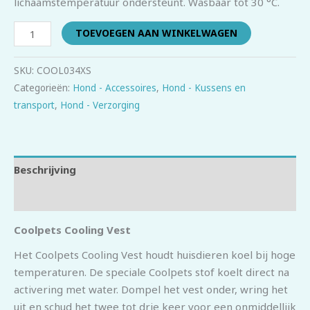
lichaamstemperatuur ondersteunt. Wasbaar tot 30 °C.
TOEVOEGEN AAN WINKELWAGEN
SKU:
COOL034XS
Categorieën:
Hond - Accessoires
,
Hond - Kussens en
transport
,
Hond - Verzorging
Beschrijving
Beoordelingen (0)
Coolpets Cooling Vest
Het Coolpets Cooling Vest houdt huisdieren koel bij hoge
temperaturen. De speciale Coolpets stof koelt direct na
activering met water. Dompel het vest onder, wring het
uit en schud het twee tot drie keer voor een onmiddellijk