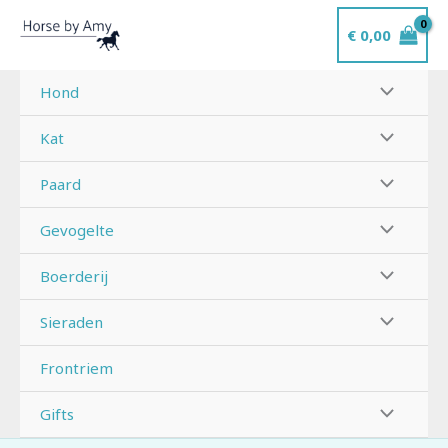
Ga
€
0,00
naar
de
inhoud
Hond
Kat
Paard
Gevogelte
Boerderij
Sieraden
Frontriem
Gifts