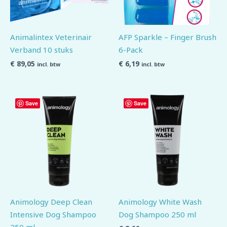
Animalintex Veterinair
AFP Sparkle – Finger Brush
Verband 10 stuks
6-Pack
€
89,05
€
6,19
incl. btw
incl. btw
Save
Save
Animology Deep Clean
Animology White Wash
Intensive Dog Shampoo
Dog Shampoo 250 ml
250 ml