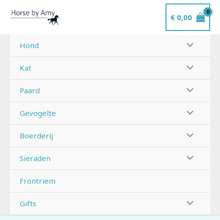
Ga
€
0,00
naar
de
inhoud
Hond
Kat
Paard
Gevogelte
Boerderij
Sieraden
Frontriem
Gifts