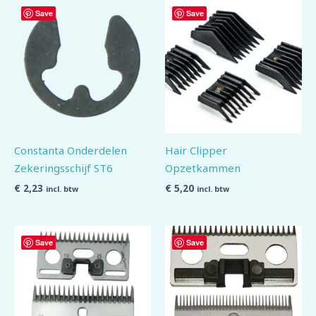
Save
Save
Constanta Onderdelen
Hair Clipper
Zekeringsschijf ST6
Opzetkammen
€
2,23
€
5,20
incl. btw
incl. btw
Save
Save