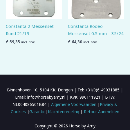
Constanta 2 Messenset
Constanta Rodeo
Rund 21/19
Messenset 0.5 mm – 35/24
€
59,35
€
64,30
incl. btw
incl. btw
Binnenhoven 10, 5104 KK, Dongen | Tel: +31(0)6-49031885 |
Email: info@horsebyamy.nl | KVK: 990111921 | BTW:
NL004086501B84 |
Algemene Voorwaarden
|
Privacy &
Cookies
|
Garantie
|
Klachtenregeling
|
Retour Aanmelden
Copyright © 2026 Horse by Amy