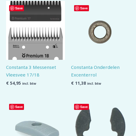
Save
Save
Constanta 3 Messenset
Constanta Onderdelen
Vleesvee 17/18
Excenterrol
€
54,95
€
11,38
incl. btw
incl. btw
Save
Save