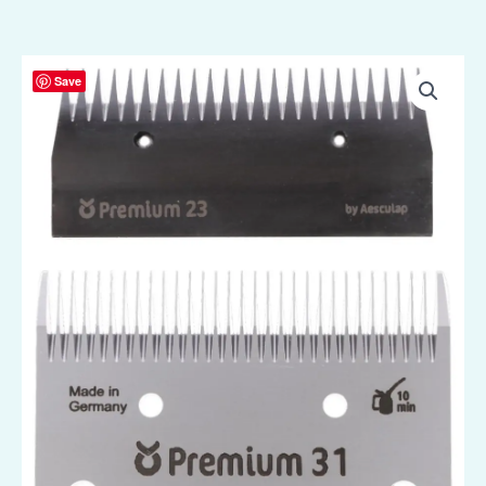
Constanta
Save
3
Messenset
Paard
23/31
aantal