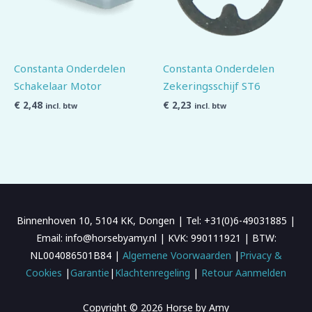
Constanta Onderdelen
Constanta Onderdelen
Schakelaar Motor
Zekeringsschijf ST6
€
2,48
€
2,23
incl. btw
incl. btw
Binnenhoven 10, 5104 KK, Dongen | Tel: +31(0)6-49031885 |
Email: info@horsebyamy.nl | KVK: 990111921 | BTW:
NL004086501B84 |
Algemene Voorwaarden
|
Privacy &
Cookies
|
Garantie
|
Klachtenregeling
|
Retour Aanmelden
Copyright © 2026 Horse by Amy