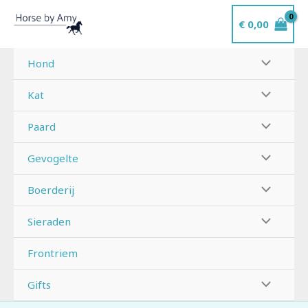
Ga
€
0,00
naar
de
inhoud
Hond
Kat
Paard
Gevogelte
Boerderij
Sieraden
Frontriem
Gifts