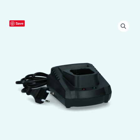
Clipster
Save
FarmClipper
Akku2
Laadstation
aantal