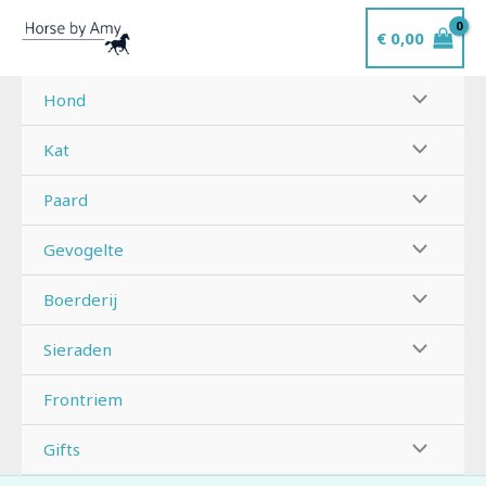
Ga
€
0,00
naar
de
inhoud
Hond
Kat
Paard
Gevogelte
Boerderij
Sieraden
Frontriem
Gifts