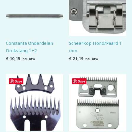
Constanta Onderdelen
Scheerkop Hond/Paard 1
Drukstang 1+2
mm
€
10,15
€
21,19
incl. btw
incl. btw
Save
Save