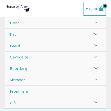
Ga
€
0,00
naar
de
inhoud
Hond
Kat
Paard
Gevogelte
Boerderij
Sieraden
Frontriem
Gifts