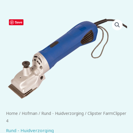
Clipster
Save
FarmClipper
4
aantal
Home
/
Hofman
/
Rund - Huidverzorging
/ Clipster FarmClipper
4
Rund - Huidverzorging