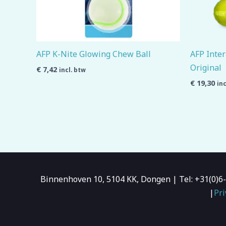
AFP K-Nite Glowing Chew Ball
AFP Inter
Original
€
7,42
incl. btw
€
19,30
inc
Binnenhoven 10, 5104 KK, Dongen | Tel: +31(0)
|
Pri