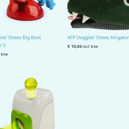
es’ Shoes Big Boot
AFP Doggies’ Shoes Alligator
r S
€
10,84
incl. btw
. btw