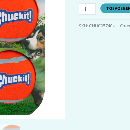
TOEVOEGE
SKU:
CHUC057404
Cate