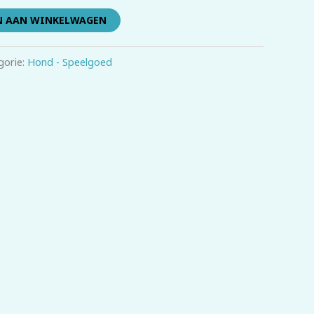
N AAN WINKELWAGEN
gorie:
Hond - Speelgoed