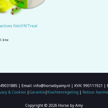
actives Fetch’N’Treat
l. btw
6-49031885 | Email: info@horsebyamy.nl | KVK: 990111921
vacy & Cookies
|
Garantie
|
Klachtenregeling
|
Retour Aanme
Copyright © 2026 Horse by Amy