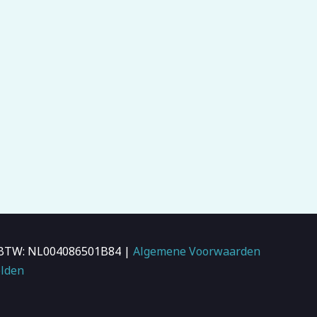
 | BTW: NL004086501B84 |
Algemene Voorwaarden
lden