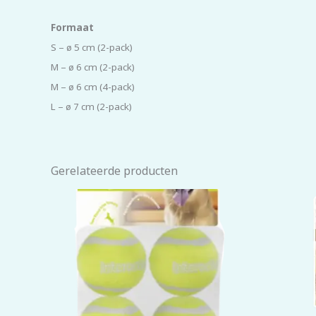
Formaat
S – ø 5 cm (2-pack)
M – ø 6 cm (2-pack)
M – ø 6 cm (4-pack)
L – ø 7 cm (2-pack)
Gerelateerde producten