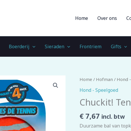
Home
Over ons
C
Boerderij
Sieraden
Frontriem
Gifts
Chuckit!
Home
/
Hofman
/
Hond -
Tennis
Hond - Speelgoed
Ball
Chuckit! Ten
M
(4-
€
7,67
incl. btw
pack)
Duurzame bal van topkw
aantal