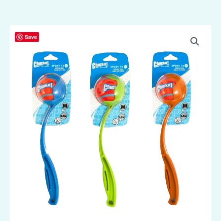
Chuckit!
Save
Sport
Launcher
M
-
30
cm
aantal