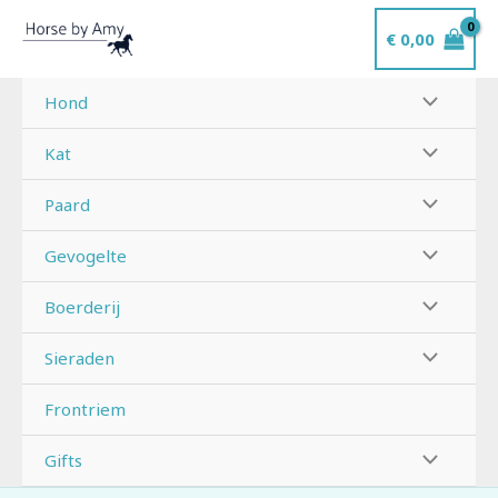
Ga
€
0,00
naar
de
inhoud
Hond
Kat
Paard
Gevogelte
Boerderij
Sieraden
Frontriem
Gifts