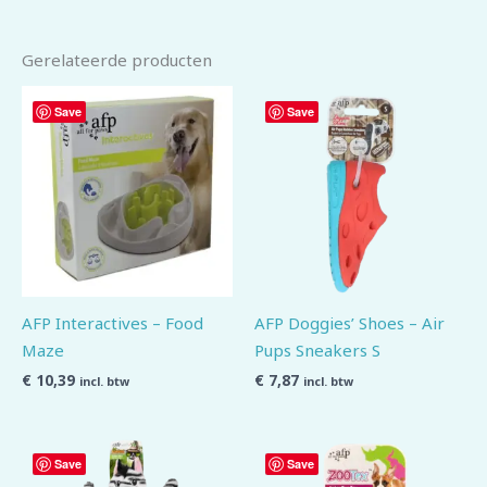
Gerelateerde producten
Save
Save
AFP Interactives – Food
AFP Doggies’ Shoes – Air
Maze
Pups Sneakers S
€
10,39
€
7,87
incl. btw
incl. btw
Save
Save