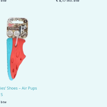
€
8,17
. btw
incl. btw
es’ Shoes – Air Pups
 S
. btw