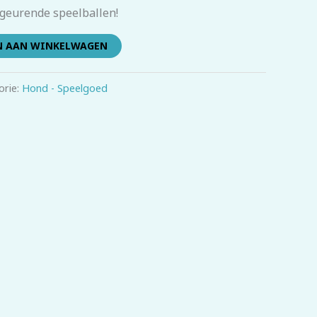
 geurende speelballen!
N AAN WINKELWAGEN
orie:
Hond - Speelgoed