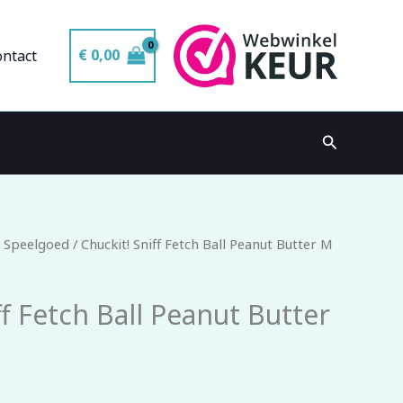
€
0,00
ontact
Zoeken
 Speelgoed
/ Chuckit! Sniff Fetch Ball Peanut Butter M
ff Fetch Ball Peanut Butter