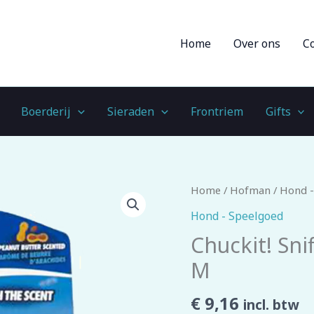
Home
Over ons
C
Boerderij
Sieraden
Frontriem
Gifts
Chuckit!
Home
/
Hofman
/
Hond -
Sniff
Hond - Speelgoed
Fetch
Chuckit! Sni
Ball
M
Peanut
Butter
€
9,16
incl. btw
M