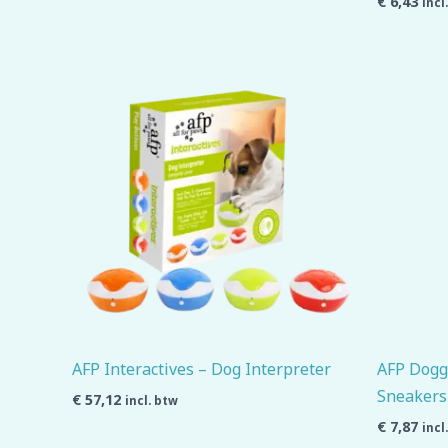
€
6,43
incl
AFP Interactives – Dog Interpreter
AFP Doggi
Sneakers
€
57,12
incl. btw
€
7,87
incl