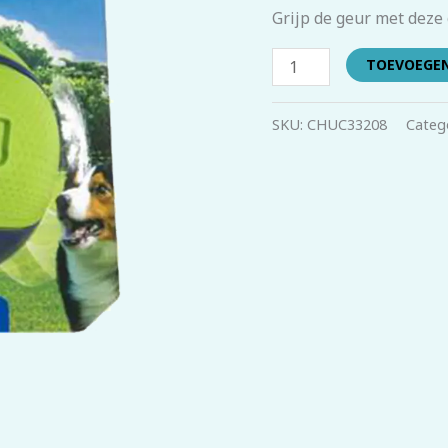
aantal
Grijp de geur met deze
TOEVOEGE
SKU:
CHUC33208
Categ