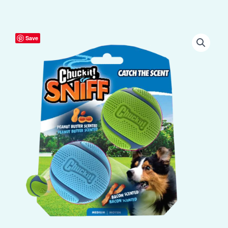
Chuckit!
Save
Sniff
Fetch
Ball
Bacon
&
Peanut
Butter
M
2-
pack
aantal