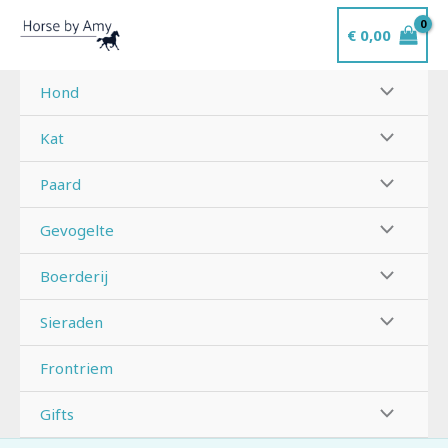
Ga
€
0,00
naar
de
inhoud
Hond
Kat
Paard
Gevogelte
Boerderij
Sieraden
Frontriem
Gifts