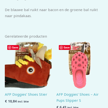
De blauwe bal ruikt naar bacon en de groene bal ruikt
naar pindakaas.
Gerelateerde producten
Save
Save
AFP Doggies’ Shoes Stier
AFP Doggies’ Shoes – Air
Pups Slipper S
€
10,84
incl. btw
€
6,43
incl. btw