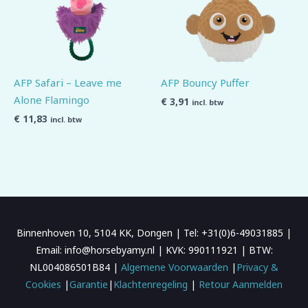
AFP Safari – Leave me
AFP Bouncy Puffer
Alone Flamingo
€
3,91
incl. btw
€
11,83
incl. btw
Binnenhoven 10, 5104 KK, Dongen | Tel: +31(0)6-49031885 |
Email: info@horsebyamy.nl | KVK: 990111921 | BTW:
NL004086501B84 |
Algemene Voorwaarden
|
Privacy &
Cookies
|
Garantie
|
Klachtenregeling
|
Retour Aanmelden