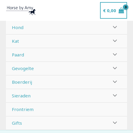
Ga
€
0,00
naar
de
inhoud
Hond
Kat
Paard
Gevogelte
Boerderij
Sieraden
Frontriem
Gifts