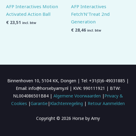
AFP Interactives Motion
AFP Interactives
Activated Action Ball
Fetch’N’Treat 2nd
Generation
€
23,51
incl. btw
€
28,46
incl. btw
Binnenhoven 10, 5104 KK, Dongen | Tel: +31(0)6-49031885 |
Email: info@horsebyamy.nl | KVK: 990111921 | BTW:
NL004086501B84 |
Algemene Voorwaarden
|
Privacy &
Cookies
|
Garantie
|
Klachtenregeling
|
Retour Aanmelden
Copyright © 2026 Horse by Amy