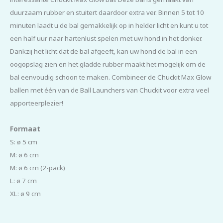
duurzaam rubber en stuitert daardoor extra ver. Binnen 5 tot 10
minuten laadt u de bal gemakkelijk op in helder licht en kunt u tot
een half uur naar hartenlust spelen met uw hond in het donker.
Dankzij het licht dat de bal afgeeft, kan uw hond de bal in een
oogopslag zien en het gladde rubber maakt het mogelijk om de
bal eenvoudig schoon te maken. Combineer de Chuckit Max Glow
ballen met één van de Ball Launchers van Chuckit voor extra veel
apporteerplezier!
Formaat
S: ø 5 cm
M: ø 6 cm
M: ø 6 cm (2-pack)
L: ø 7 cm
XL: ø 9 cm