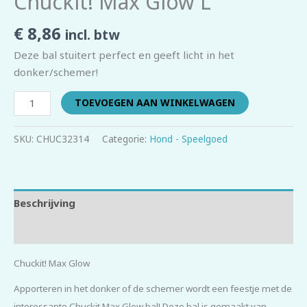
Chuckit! Max Glow L
€
8,86
incl. btw
Deze bal stuitert perfect en geeft licht in het
donker/schemer!
TOEVOEGEN AAN WINKELWAGEN
SKU:
CHUC32314
Categorie:
Hond - Speelgoed
Beschrijving
Beoordelingen (0)
Chuckit! Max Glow
Apporteren in het donker of de schemer wordt een feestje met de
interessante Chuckit Max Glow bal! Deze bal is gemaakt van