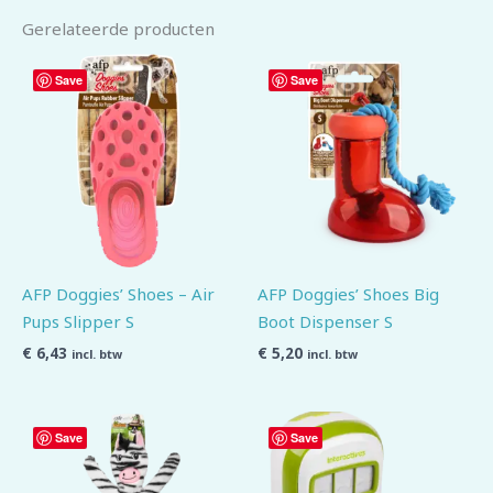
Gerelateerde producten
Save
Save
AFP Doggies’ Shoes – Air
AFP Doggies’ Shoes Big
Pups Slipper S
Boot Dispenser S
€
6,43
€
5,20
incl. btw
incl. btw
Save
Save