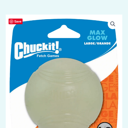
Chuckit!
Save
Max
Glow
L
aantal