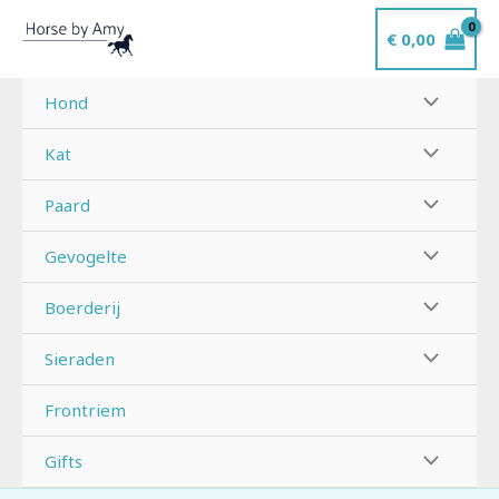
Ga
€
0,00
naar
de
inhoud
Hond
Kat
Paard
Gevogelte
Boerderij
Sieraden
Frontriem
Gifts