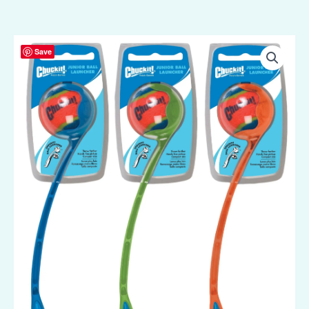
Chuckit!
Save
Junior
Ball
Launcher
aantal