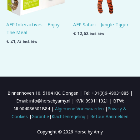
AFP Interactives – Enjoy
AFP Safari – Jungle Tijger
The Meal
€
12,62
incl. btw
€
21,73
incl. btw
Binnenhoven 10, 5104 KK, Dongen | Tel: +31(0)6-49031885 |
Email: info@horsebyamy.nl | KVK: 990111921 | BTW:
NL004086501B84 |
Algemene Voorwaarden
|
Privacy &
Cookies
|
Garantie
|
Klachtenregeling
|
Retour Aanmelden
Copyright © 2026 Horse by Amy