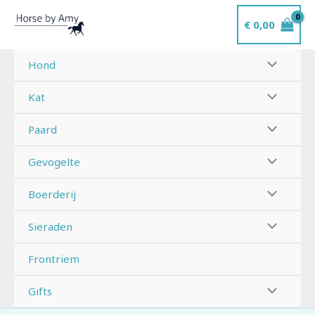
Ga
€
0,00
naar
de
inhoud
Hond
Kat
Paard
Gevogelte
Boerderij
Sieraden
Frontriem
Gifts