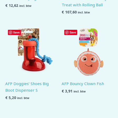
Treat with Rolling Ball
€
12,62
incl. btw
€
107,60
incl. btw
Save
Save
AFP Doggies’ Shoes Big
AFP Bouncy Clown Fish
Boot Dispenser S
€
3,91
incl. btw
€
5,20
incl. btw