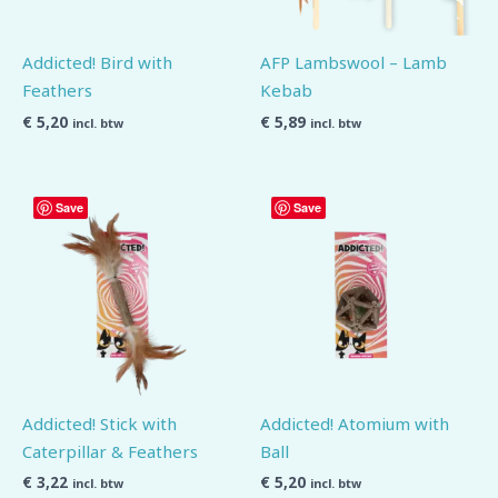
Addicted! Bird with
AFP Lambswool – Lamb
Feathers
Kebab
€
5,20
€
5,89
incl. btw
incl. btw
Save
Save
Addicted! Stick with
Addicted! Atomium with
Caterpillar & Feathers
Ball
€
3,22
€
5,20
incl. btw
incl. btw