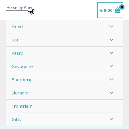
Ga
€
0,00
naar
de
inhoud
Hond
Kat
Paard
Gevogelte
Boerderij
Sieraden
Frontriem
Gifts