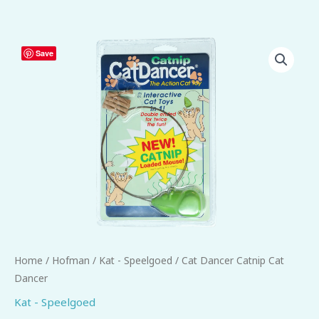
Cat
Save
Dancer
Catnip
Cat
Dancer
aantal
Home
/
Hofman
/
Kat - Speelgoed
/ Cat Dancer Catnip Cat
Dancer
Kat - Speelgoed