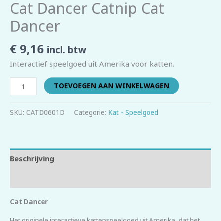
Cat Dancer Catnip Cat
Dancer
€
9,16
incl. btw
Interactief speelgoed uit Amerika voor katten.
TOEVOEGEN AAN WINKELWAGEN
SKU:
CATD0601D
Categorie:
Kat - Speelgoed
Beschrijving
Beoordelingen (0)
Cat Dancer
Het originele interactieve kattenspeelgoed uit Amerika, dat het