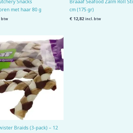
utchery Snacks
Braaaf Seafood Zalm Roll Sti
oren met haar 80 g
cm (175 gr)
€
12,82
. btw
incl. btw
ister Braids (3-pack) – 12