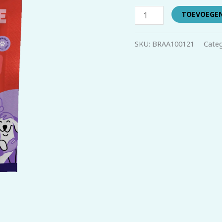
cm
TOEVOEGE
aantal
SKU:
BRAA100121
Categ