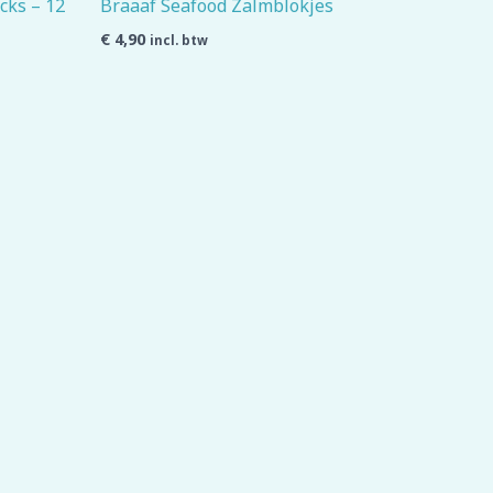
cks – 12
Braaaf Seafood Zalmblokjes
€
4,90
incl. btw