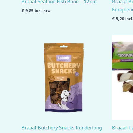
Braaaf Seafood Fish Bone – 12 cm
Braaaf B
Konijnen
€
9,85
incl. btw
€
5,20
incl
Braaaf Butchery Snacks Runderlong
Braaaf Tw