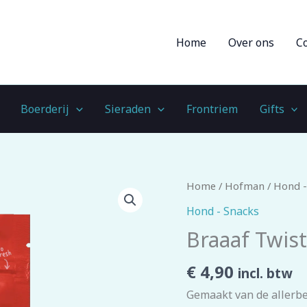
Home
Over ons
C
Boerderij
Sieraden
Frontriem
Gifts
Braaaf
Home
/
Hofman
/
Hond -
Twister
Hond - Snacks
Braids
Braaaf Twist
(5-
pack)
€
4,90
incl. btw
-
Gemaakt van de allerbe
6