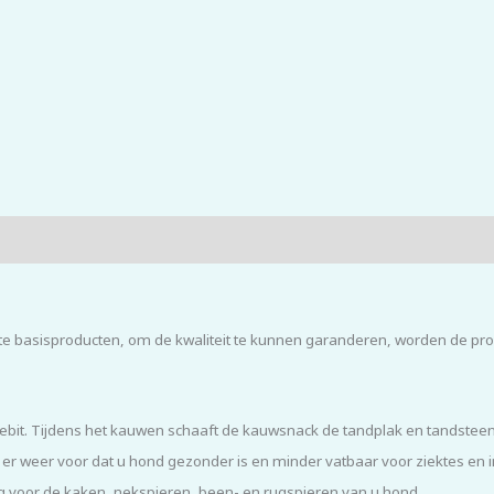
basisproducten, om de kwaliteit te kunnen garanderen, worden de produ
ebit. Tijdens het kauwen schaaft de kauwsnack de tandplak en tandsteen 
t er weer voor dat u hond gezonder is en minder vatbaar voor ziektes en i
 voor de kaken, nekspieren, been- en rugspieren van u hond.