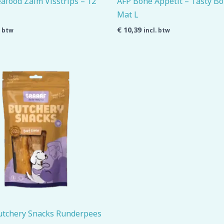
afood Zalm Visstrips – 12
AFP Bone Appetit – Tasty Bo
Mat L
€
10,39
. btw
incl. btw
utchery Snacks Runderpees