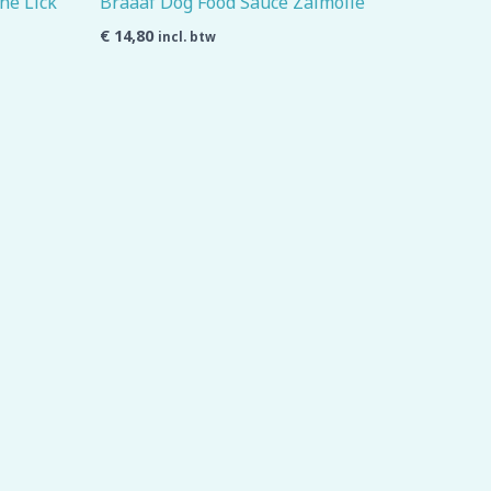
ne Lick
Braaaf Dog Food Sauce Zalmolie
€
14,80
incl. btw