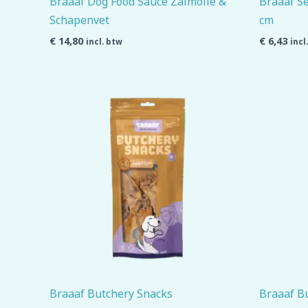
Braaaf Dog Food Sauce Zalmolie &
Braaaf Se
Schapenvet
cm
€
14,80
€
6,43
incl. btw
incl
Braaaf Butchery Snacks
Braaaf B