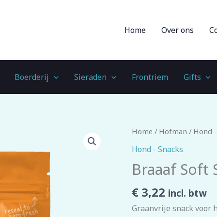
Home
Over ons
C
Boerderij
Sieraden
Frontriem
Gifts
Braaaf
Home
/
Hofman
/
Hond -
Soft
Hond - Snacks
Snack
Braaaf Soft
Eendenreepjes
aantal
€
3,22
incl. btw
Graanvrije snack voor 