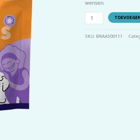
wensen.
TOEVOEGE
SKU:
BRAA500111
Categ