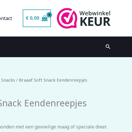
€
0,00
ontact
Zoeken
 Snacks
/ Braaaf Soft Snack Eendenreepjes
 Snack Eendenreepjes
honden met een gevoelige maag of speciale dieet