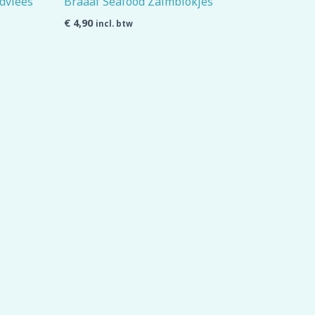
dvlees
Braaaf Seafood Zalmblokjes
€
4,90
incl. btw