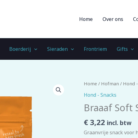
Home
Over ons
C
Boerderij
Sieraden
Frontriem
Gifts
Braaaf
Home
/
Hofman
/
Hond -
Soft
Hond - Snacks
Snack
Braaaf Soft
Cubes
-
€
3,22
incl. btw
Rund
Graanvrije snack voor 
&