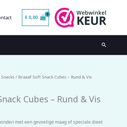
€
0,00
ontact
Zoeken
 Snacks
/ Braaaf Soft Snack Cubes – Rund & Vis
 Snack Cubes – Rund & Vis
honden met een gevoelige maag of speciale dieet