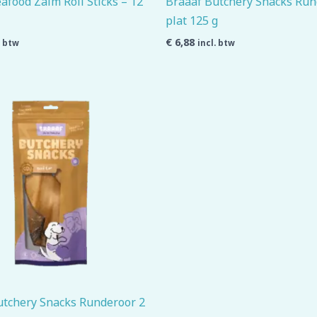
afood Zalm Roll Sticks – 12
Braaaf Butchery Snacks Run
plat 125 g
€
6,88
. btw
incl. btw
utchery Snacks Runderoor 2