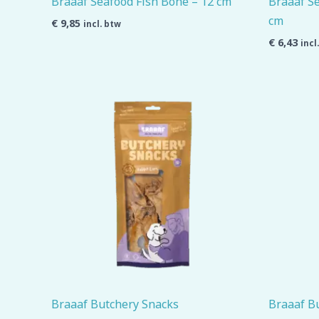
Braaaf Seafood Fish Bone – 12 cm
Braaaf Se
cm
€
9,85
incl. btw
€
6,43
incl
Braaaf Butchery Snacks
Braaaf B