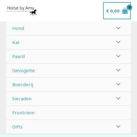
Ga
€
0,00
naar
de
inhoud
Hond
Kat
Paard
Gevogelte
Boerderij
Sieraden
Frontriem
Gifts