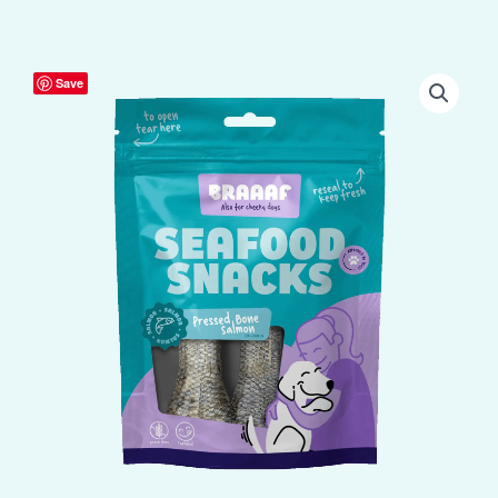
Braaaf
Save
Seafood
Fish
Bone
-
12
cm
aantal