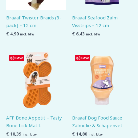
Braaaf Twister Braids (3-
Braaaf Seafood Zalm
pack) – 12 cm
Visstrips – 12 cm
€
4,90
€
6,43
incl. btw
incl. btw
Save
Save
AFP Bone Appetit – Tasty
Braaaf Dog Food Sauce
Bone Lick Mat L
Zalmolie & Schapenvet
€
10,39
€
14,80
incl. btw
incl. btw