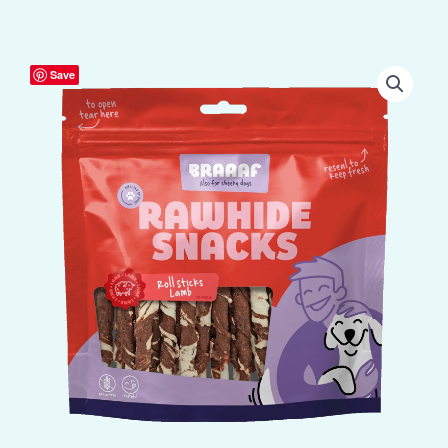
Braaaf
Save
Rawhide
Roll
Sticks
Lam
&
Vis
-
25
st.
aantal