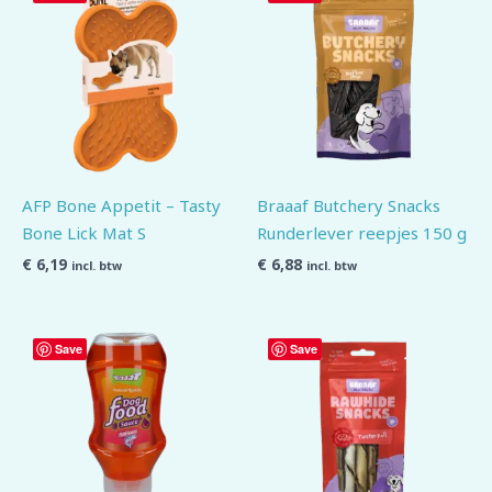
AFP Bone Appetit – Tasty
Braaaf Butchery Snacks
Bone Lick Mat S
Runderlever reepjes 150 g
€
6,19
€
6,88
incl. btw
incl. btw
Save
Save