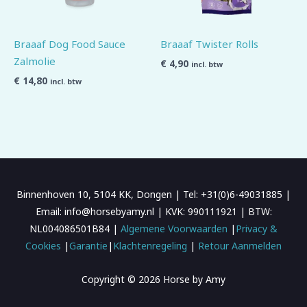
Braaaf Dog Food Sauce
Braaaf Twister Rolls
Zalmolie
€
4,90
incl. btw
€
14,80
incl. btw
Binnenhoven 10, 5104 KK, Dongen | Tel: +31(0)6-49031885 |
Email: info@horsebyamy.nl | KVK: 990111921 | BTW:
NL004086501B84 |
Algemene Voorwaarden
|
Privacy &
Cookies
|
Garantie
|
Klachtenregeling
|
Retour Aanmelden
Copyright © 2026 Horse by Amy