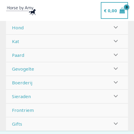
Ga
€
0,00
naar
de
inhoud
Hond
Kat
Paard
Gevogelte
Boerderij
Sieraden
Frontriem
Gifts